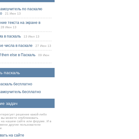
самоучитель по паскалю
но
21 Июн 13
ие текста на экране в
8 Июн 13
ма в паскаль
13 Июл 13
е числа в паскале
27 Июн 13
f then else в Паскаль
09 Июн
ь паскаль
паскаль бесплатно
самоучитель бесплатно
ие задач
нтересует решение какой-либо
о вы можете опубликовать
 на нашем сайте или форуме. И в
емени другие пользователи
м.
вать на сайте