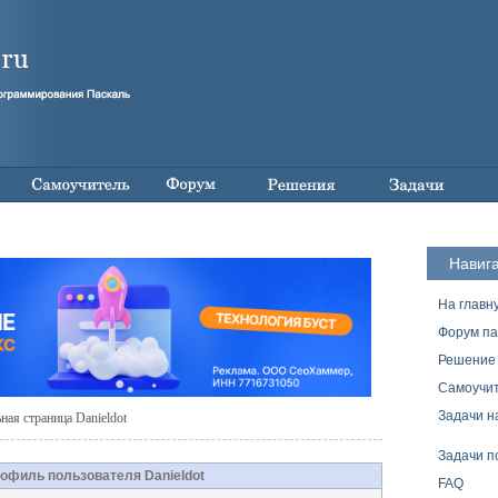
Навиг
На главн
Форум па
Решение 
Самоучит
Задачи н
ая страница Danieldot
Задачи п
офиль пользователя Danieldot
FAQ