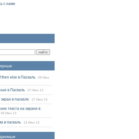
ь с нами
ярные
f then else в Паскаль
09 Июн
ые в Паскаль
07 Июн 13
 экран в паскале
27 Июн 13
ие текста на экране в
8 Июн 13
ма в паскаль
13 Июл 13
даемые