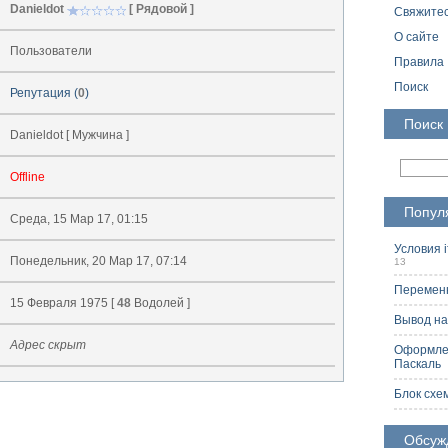
Danieldot
[ Рядовой ]
Свяжитес
О сайте
Пользователи
Правила
Поиск
Репутация (
0
)
Поиск
Danieldot [ Мужчина ]
Offline
Попул
Среда, 15 Мар 17, 01:15
Условия i
Понедельник, 20 Мар 17, 07:14
13
Переменн
15 Февраля 1975 [
48
Водолей ]
Вывод на
Адрес скрыт
Оформлен
Паскаль
2
Блок схе
Обсуж