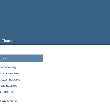
ация
ую страницу
скаль онлайн
задач паскаль
ель паскаль
а паскале
о сложности