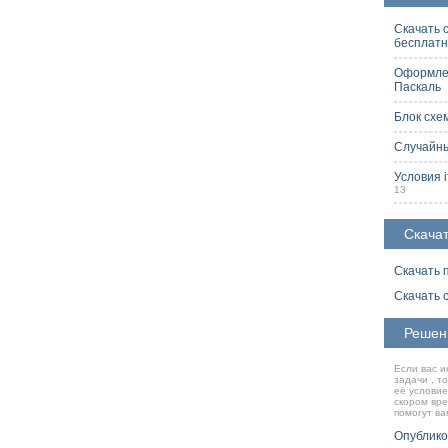
Скачать 
бесплат
Оформлен
Паскаль
2
Блок схе
Случайны
Условия i
13
Скачат
Скачать 
Скачать 
Решен
Если вас и
задачи , т
её условие
скором вр
помогут ва
Опублико