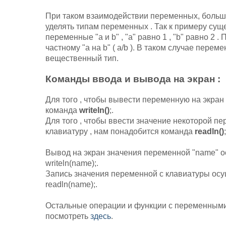
При таком взаимодействии переменных, больш
уделять типам переменных . Так к примеру сущ
переменные "a и b" , "a" равно 1 , "b" равно 2 
частному "a на b" ( a/b ). В таком случае перем
вещественный тип.
Команды ввода и вывода на экран :
Для того , чтобы вывести переменную на экран
команда
writeln()
;.
Для того , чтобы ввести значение некоторой п
клавиатуру , нам понадобится команда
readln()
;
Вывод на экран значения переменной "name" ос
writeln(name);.
Запись значения переменной с клавиатуры осущ
readln(name);.
Остальные операции и функции с переменным
посмотреть
здесь
.