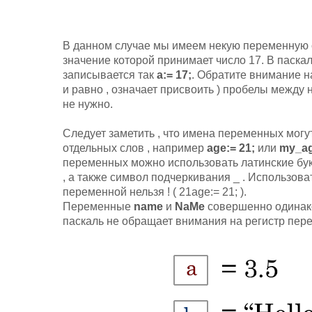
В данном случае мы имеем некую переменную с
значение которой принимает число 17. В паска
записывается так
a:= 17;
. Обратите внимание н
и равно , означает присвоить ) пробелы между 
не нужно.
Следует заметить , что имена переменных могут
отдельных слов , например
age:= 21;
или
my_ag
переменных можно использовать латинские бу
, а также символ подчеркивания _ . Использов
переменной нельзя ! ( 21age:= 21; ).
Переменные
name
и
NaMe
совершенно одинако
паскаль не обращает внимания на регистр пер