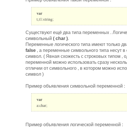
var
t,t1:string;
Существуют ещё два типа переменных . Логич
символьный
( char )
.
Переменные логического типа имеют только д
false
, а переменные символьного типа несут в 
символ. ( Явная схожесть с строковых типом , 
переменной можно использовать сразу несколь
отличии от символьного , в котором можно испо
символ )
Пример объявления символьной переменной :
var
a:char;
Пример объявления логической переменной :