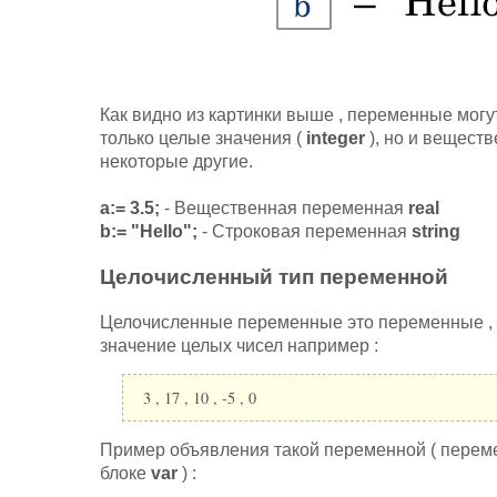
Как видно из картинки выше , переменные могут
только целые значения (
integer
), но и вещест
некоторые другие.
a:= 3.5;
- Вещественная переменная
real
b:= "Hello";
- Строковая переменная
string
Целочисленный тип переменной
Целочисленные переменные это переменные , 
значение целых чисел например :
3 , 17 , 10 , -5 , 0
Пример объявления такой переменной ( перем
блоке
var
) :