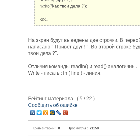
write('Как твои дела ?');
end.
На экран будут выведены две строчки. В первой
написано " Привет друг ! ". Во второй строке бу
твои дела ?".
Отличия команды readln() и read() аналогичны.
Write - писать ; ln ( line ) - линия.
Рейтинг материала : (
5
/
22
)
Сообщить об ошибке
Комментарии :
0
Просмотры :
21158