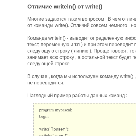
Отличие writeln() от write()
Многие задаются таким вопросом : В чем отличи
от команды write(). Отличий совсем немного , но
Команда writeln() - выводит определенную инфо
текст, переменную и т.п ) и при этом переводит
следующую строку ( линию ). Проще говоря , текс
занимает всю строку , а остальной текст будет 
следующей строке.
В случае , когда мы используем команду write()
не переводится.
Наглядный пример работы данных команд :
program mypascal;
begin
write('Привет ');
writeln(' друг !');