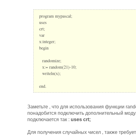
program mypascal;
uses
crt;
var
x:integer;
begin
randomize;
x:= random(21)-10;
writeln(x);
end.
Заметьте , что для использования функции rand
понадобится подключить дополнительный модуль
подключается так :
uses crt;
Для получения случайных чисел , также требуе