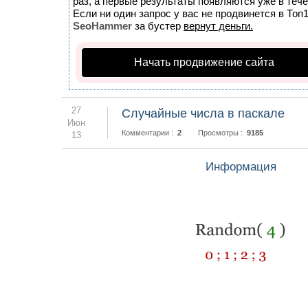
раз, а первые результаты появляются уже в тече
Если ни один запрос у вас не продвинется в Топ1
SeoHammer
за бустер
вернут деньги.
Начать продвижение сайта
27
Случайные числа в паскале
Июн
Комментарии :
2
Просмотры :
9185
13
Информация