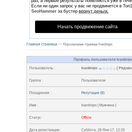
раз, а первые результаты появляются уже в тече
Если ни один запрос у вас не продвинется в Топ1
SeoHammer
за бустер
вернут деньги.
Начать продвижение сайта
Главная страница
>> Персональная страница IvanImips
Профиль пользователя IvanImip
Пользователь :
IvanImips
[ Рядово
Группа :
Пользователи
Поощрения: :
Репутация (
0
)
Имя :
IvanImips [ Мужчина ]
Статус :
Offline
Дата регистрации :
Суббота, 28 Янв 17, 12:25