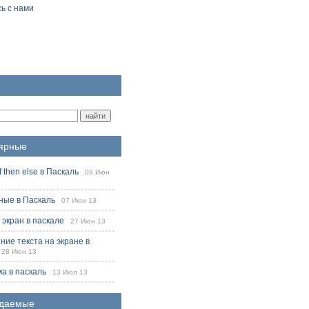
ь с нами
ярные
f then else в Паскаль
09 Июн
ые в Паскаль
07 Июн 13
 экран в паскале
27 Июн 13
ие текста на экране в
8 Июн 13
ма в паскаль
13 Июл 13
даемые