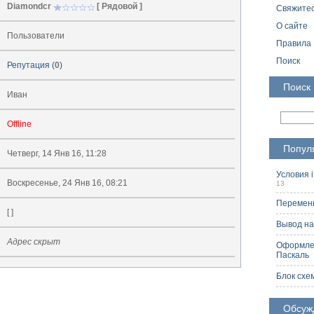
Diamondcr
[ Рядовой ]
Свяжитес
О сайте
Пользователи
Правила
Поиск
Репутация (
0
)
Поиск
Иван
Offline
Попул
Четверг, 14 Янв 16, 11:28
Условия i
Воскресенье, 24 Янв 16, 08:21
13
Переменн
[
]
Вывод на
Адрес скрыт
Оформлен
Паскаль
2
Блок схе
Обсуж