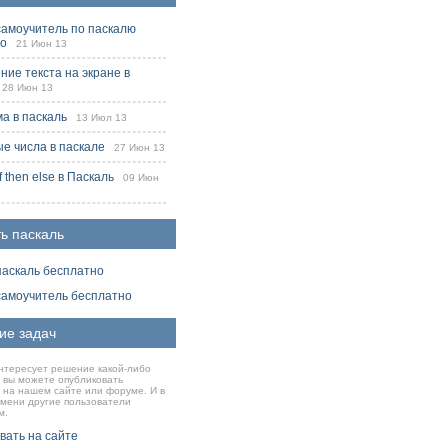
самоучитель по паскалю
но
21 Июн 13
ие текста на экране в
8 Июн 13
ма в паскаль
13 Июл 13
е числа в паскале
27 Июн 13
f then else в Паскаль
09 Июн
ь паскаль
паскаль бесплатно
самоучитель бесплатно
ие задач
нтересует решение какой-либо
о вы можете опубликовать
 на нашем сайте или форуме. И в
емени другие пользователи
м.
вать на сайте