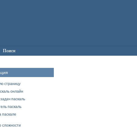
ация
ую страницу
скаль онлайн
задач паскаль
ель паскаль
а паскале
о сложности