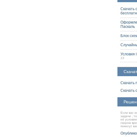
Скачать 
бесплат
Оформлен
Паскаль
2
Блок схе
Случайны
Условия i
13
Скачат
Скачать 
Скачать 
Решен
Если вас и
задачи , т
её условие
скором вр
помогут ва
Опублико