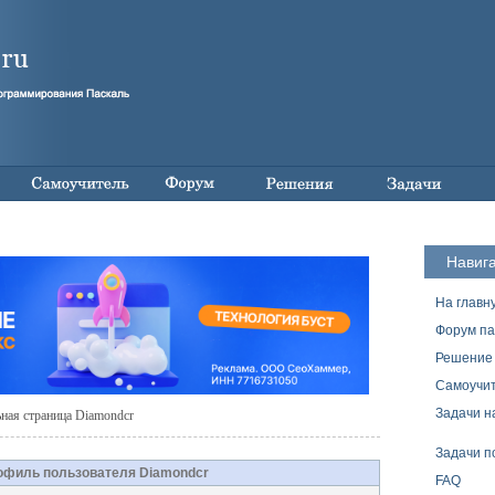
Навиг
На главн
Форум па
Решение 
Самоучит
Задачи н
ная страница Diamondcr
Задачи п
офиль пользователя Diamondcr
FAQ