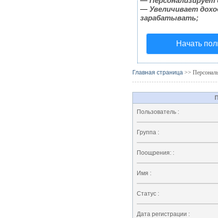
—
Персонализирует 
—
Увеличивает дохо
зарабатывать;
Начать пол
Главная страница
>> Персональн
П
Пользователь :
Группа :
Поощрения: :
Имя :
Статус :
Дата регистрации :