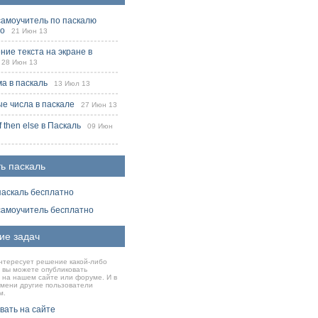
самоучитель по паскалю
но
21 Июн 13
ие текста на экране в
8 Июн 13
ма в паскаль
13 Июл 13
е числа в паскале
27 Июн 13
f then else в Паскаль
09 Июн
ь паскаль
паскаль бесплатно
самоучитель бесплатно
ие задач
нтересует решение какой-либо
о вы можете опубликовать
 на нашем сайте или форуме. И в
емени другие пользователи
м.
вать на сайте