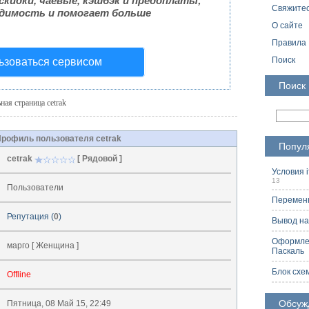
скидки, чаевые, кэшбэк и предоплаты;
Свяжитес
димость и помогает больше
О сайте
Правила
Поиск
ьзоваться сервисом
Поиск
ая страница cetrak
рофиль пользователя cetrak
Попул
cetrak
[ Рядовой ]
Условия i
13
Пользователи
Переменн
Репутация (
0
)
Вывод на
Оформлен
марго [ Женщина ]
Паскаль
2
Блок схе
Offline
Обсуж
Пятница, 08 Май 15, 22:49