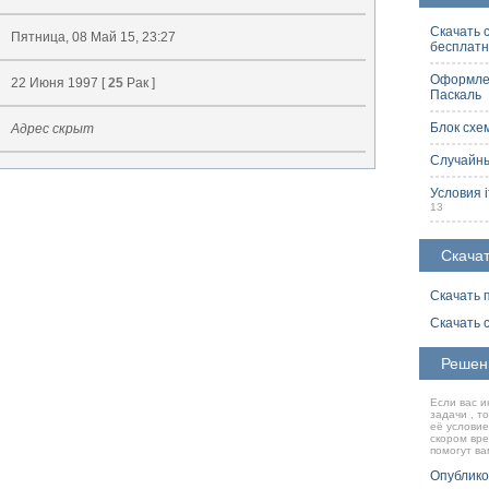
Скачать 
Пятница, 08 Май 15, 23:27
бесплат
Оформлен
22 Июня 1997 [
25
Рак ]
Паскаль
2
Блок схе
Адрес скрыт
Случайны
Условия i
13
Скачат
Скачать 
Скачать 
Решен
Если вас и
задачи , т
её условие
скором вр
помогут ва
Опублико