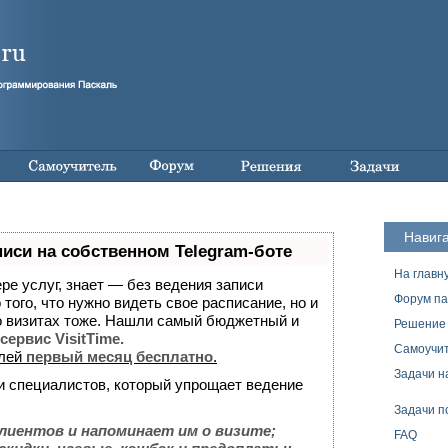
Навиг
писи на собственном Telegram-боте
На главн
ере услуг, знает — без ведения записи
Форум па
того, что нужно видеть свое расписание, но и
о визитах тоже. Нашли самый бюджетный и
Решение 
сервис VisitTime.
Самоучит
елей
первый месяц бесплатно
.
Задачи н
и специалистов, который упрощает ведение
Задачи п
лиентов и напоминает им о визите;
FAQ