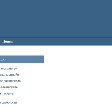
ация
ую страницу
скаль онлайн
задач паскаль
ель паскаль
а паскале
о сложности