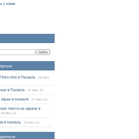
ь с нами
ярные
f then else в Паскаль
09 Июн
ые в Паскаль
07 Июн 13
 экран в паскале
27 Июн 13
ие текста на экране в
8 Июн 13
ма в паскаль
13 Июл 13
даемые