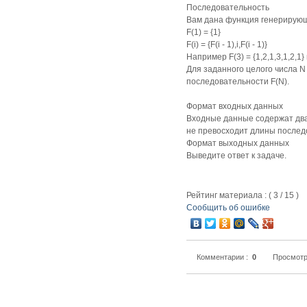
Последовательность
Вам дана функция генерирующ
F(1) = {1}
F(i) = {F(i - 1),i,F(i - 1)}
Например F(3) = {1,2,1,3,1,2,1
Для заданного целого числа N
последовательности F(N).
Формат входных данных
Входные данные содержат два ц
не превосходит длины послед
Формат выходных данных
Выведите ответ к задаче.
Рейтинг материала : (
3
/
15
)
Сообщить об ошибке
Комментарии :
0
Просмотр