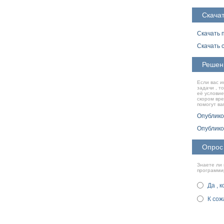
Скачат
Скачать 
Скачать 
Решен
Если вас и
задачи , т
её условие
скором вр
помогут ва
Опублико
Опублико
Опрос
Знаете ли 
программи
Да , 
К сож