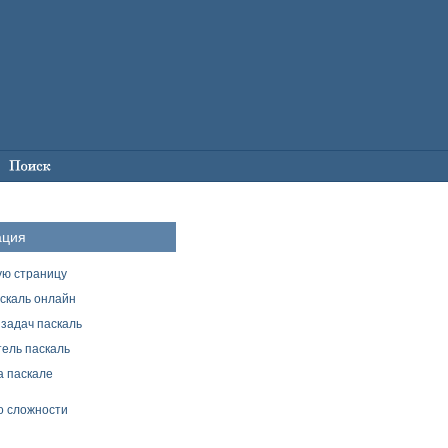
ация
ую страницу
скаль онлайн
задач паскаль
ель паскаль
а паскале
о сложности