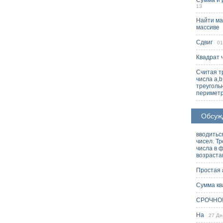
Сумма и 
13
Найти ма
массиве
2
Сдвиг
01 
Квадрат 
Считая т
числа a,
треуголь
периметр
Обсуж
вводитьс
чисел. Т
числа в 
возраста
Простая
Сумма кв
СРОЧНО!
На
27 Дек