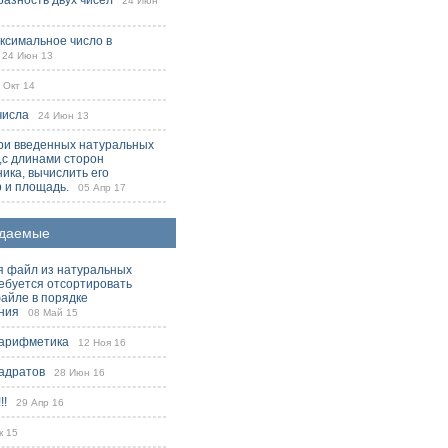
разность двух чисел
24 Июн
ксимальное число в
4 Июн 13
Окт 14
числа
24 Июн 13
ри введенных натуральных
b,c длинами сторон
ника, вычислить его
 и площадь.
05 Апр 17
даемые
я файл из натуральных
ребуется отсортировать
файле в порядке
ния
08 Май 15
 арифметика
12 Ноя 16
адратов
28 Июн 16
!!
29 Апр 16
 15