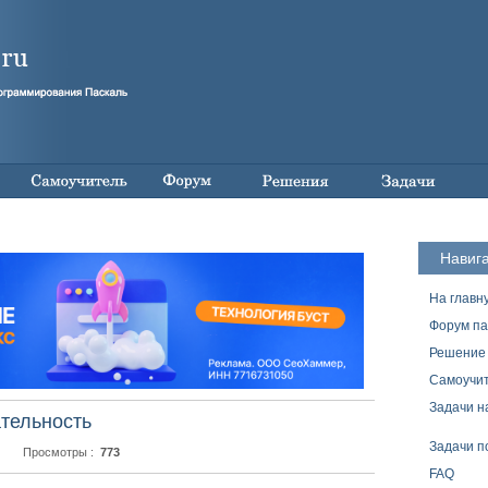
Навиг
На главн
Форум па
Решение 
Самоучит
Задачи н
тельность
Задачи п
Просмотры :
773
FAQ