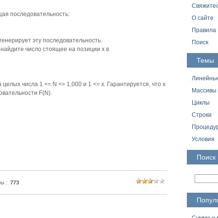
Свяжитес
ая последовательность:
О сайте
Правила
} генерирует эту последовательность.
Поиск
 найдите число стоящее на позиции x в
Темы
Линейны
елых числа 1 <= N <= 1,000 и 1 <= x. Гарантируется, что x
Массивы
овательности F(N).
Циклы
Строки
Процедур
Условия
Поиск
ы :
773
Попул