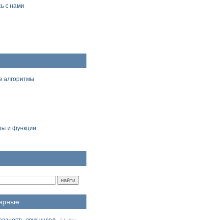
ь с нами
е алгоритмы
ы и функции
ярные