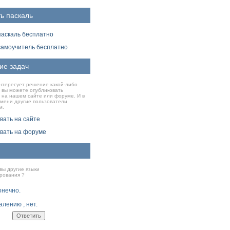
ь паскаль
паскаль бесплатно
самоучитель бесплатно
ие задач
нтересует решение какой-либо
о вы можете опубликовать
 на нашем сайте или форуме. И в
емени другие пользователи
м.
вать на сайте
вать на форуме
вы другие языки
рования ?
конечно.
алению , нет.