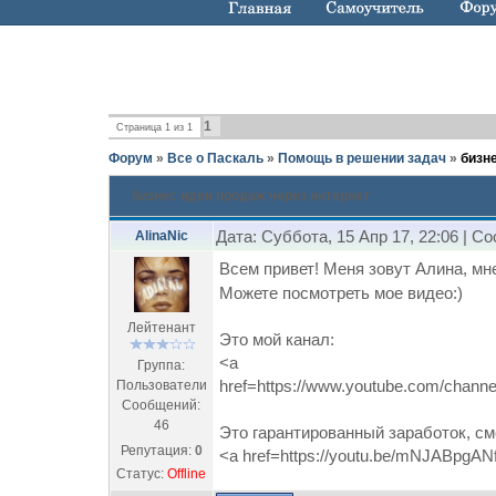
1
Страница
1
из
1
Форум
»
Все о Паскаль
»
Помощь в решении задач
»
бизн
бизнес идеи продаж через интернет
Дата: Суббота, 15 Апр 17, 22:06 | 
AlinaNic
Всем привет! Меня зовут Алина, мне
Можете посмотреть мое видео:)
Лейтенант
Это мой канал:
<a
Группа:
href=https://www.youtube.com/cha
Пользователи
Сообщений:
46
Это гарантированный заработок, см
Репутация:
0
<a href=https://youtu.be/mNJABpgAN
Статус:
Offline