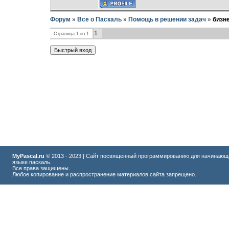
Форум
»
Все о Паскаль
»
Помощь в решении задач
»
бизн
1
Страница
1
из
1
MyPascal.ru
© 2013 - 2023 | Сайт посвященный программированию для начинающ
языке паскаль.
Все права защищены.
Любое копирование и распространение материалов сайта запрещено.