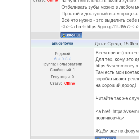
на чувствительность эмали зубов!
Статус:
Offline
Отбеливать зубы можно в любом ме
Простой и доступный всем процесс
Всё что нужно - это выделить себе
<b><a href=https://goo.gl/t1UIW7><u
Дата: Среда, 15 Фев
anude45wip
Всем привет) хотел
Рядовой
Для тех, кому это д
Группа: Пользователи
https://vsemmoney.ru
Сообщений:
1
Там есть мои конта
Репутация:
0
зарабатывают реаль
Статус:
Offline
на хороший доход!
Читайте так же слу
<a href=https://vsem
новичков</a>
Ждём вас на форуме