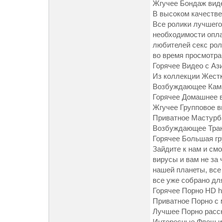
Жгучее Бондаж видео
В высоком качестве 
Все ролики лучшего 
необходимости опла
любителей секс рол
во время просмотра
Горячее Видео с Азиа
Из коллекции Жестко
Возбуждающее Камшот
Горячее Домашнее ви
Жгучее Групповое вид
Приватное Мастурбац
Возбуждающее Трансв
Горячее Большая груд
Зайдите к нам и см
вирусы и вам не за
нашей планеты, все
все уже собрано для
Горячее Порно HD htt
Приватное Порно с м
Лучшее Порно расска
Интересные Флеш игры