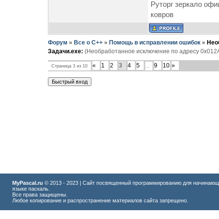
Руторг зеркало офи
ковров
Форум
»
Все о C++
»
Помощь в исправлении ошибок
»
Нео
Задачи.exe:
(Необработанное исключение по адресу 0x012A
«
1
2
3
4
5
9
10
»
Страница
3
из
10
…
MyPascal.ru
© 2013 - 2023 | Сайт посвященный программированию для начинающ
языке паскаль.
Все права защищены.
Любое копирование и распространение материалов сайта запрещено.