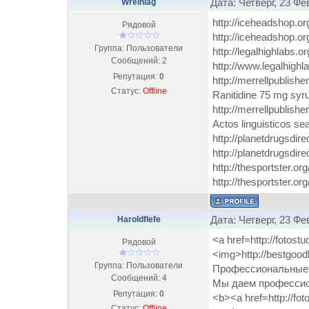
Дата: Четверг, 23 Фе
Wreinlag
http://iceheadshop.o
Рядовой
http://iceheadshop.or
Группа: Пользователи
http://legalhighlabs.o
Сообщений:
2
http://www.legalhighla
Репутация:
0
http://merrellpublish
Статус:
Offline
Ranitidine 75 mg syr
http://merrellpublishe
Actos linguisticos sea
http://planetdrugsdirec
http://planetdrugsdire
http://thesportster.o
http://thesportster.or
Дата: Четверг, 23 Фе
Haroldflefe
<a href=http://fotos
Рядовой
<img>http://bestgoo
Группа: Пользователи
Профессиональные ф
Сообщений:
4
Мы даем профессио
Репутация:
0
<b><a href=http://f
Статус:
Offline