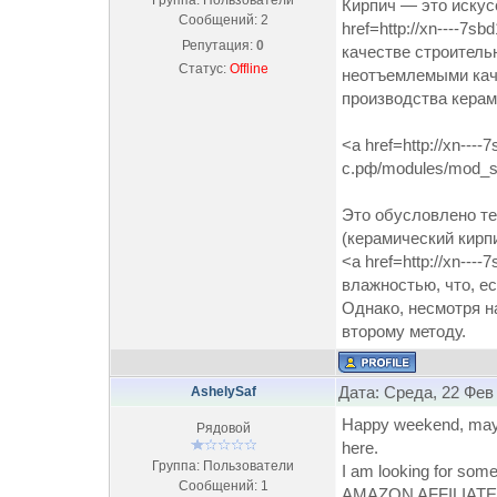
Группа: Пользователи
Кирпич — это искус
Сообщений:
2
href=http://xn----7
Репутация:
0
качестве строитель
Статус:
Offline
неотъемлемыми каче
производства керам
<a href=http://xn----
с.рф/modules/mod_sl
Это обусловлено те
(керамический кирп
<a href=http://xn---
влажностью, что, ес
Однако, несмотря н
второму методу.
Дата: Среда, 22 Фев
AshelySaf
Happy weekend, maybe 
Рядовой
here.
Группа: Пользователи
I am looking for so
Сообщений:
1
AMAZON AFFILIATE 