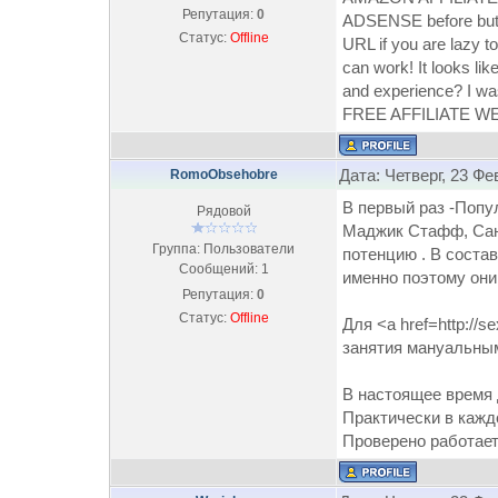
Репутация:
0
ADSENSE before but n
Статус:
Offline
URL if you are lazy to
can work! It looks 
and experience? I was
FREE AFFILIATE WEBS
Дата: Четверг, 23 Фе
RomoObsehobre
В первый раз -Попу
Рядовой
Маджик Стафф, Сант
Группа: Пользователи
потенцию . В соста
Сообщений:
1
именно поэтому они
Репутация:
0
Статус:
Offline
Для <a href=http://s
занятия мануальны
В настоящее время 
Практически в кажд
Проверено работае