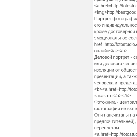
<a href=http://fotost
<img>http://bestgoo
Портрет фотография
его индивидуальнос
кроме достоверной 
эмоциональное сост
href=http://fotostu
онлайн</a></b>
Деловой портрет - 
или делового челов
изоляции от общест
презентаций, а так
человека и предста
<b><a href=http://f
заказать</a></b>
Фотокнига - центра
фотографии не вкле
Они напечатаны на 
предпочтительней),
переплетом.
<a href=http://fotos