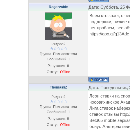
Дата: Суббота, 25 Ф
Rogervable
Всем кто знает, о ч
поддержки, низкие 
нет проблем, все а
https://goo.gl/q13Ad
Рядовой
Группа: Пользователи
Сообщений:
1
Репутация:
0
Статус:
Offline
Дата: Понедельник, 
ThomasliZ
Леон ставки на спор
Рядовой
носовихинское Акад
Группа: Пользователи
Лига ставок набере
Сообщений:
1
ставок отзывы http:/
Репутация:
0
Bet365 mobile зерка
Статус:
Offline
бонус Альтернативн