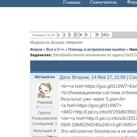
«
1
2
3
4
5
9
10
»
Страница
3
из
10
…
Модератор форума:
Helpsoon
Форум
»
Все о C++
»
Помощь в исправлении ошибок
»
Нео
Задачи.exe:
(Необработанное исключение по адресу 0x012A
Необработанное исключение по адресу 0x012A8F88 в 
Дата: Вторник, 14 Фев 17, 21:58 | С
Michaelcen
<b><a href=https://goo.gl/t1UIW7>Б
<b>Инновационная система отбелив
Результат уже через 3 дня</b>
Рядовой
<a href=https://goo.gl/t1UIW7>
<IMG>http://i.piccy.info/i9/193d81
Группа:
</a><a href=http://i.piccy.info/a3c/2
Пользователи
Сообщений:
1
09/i9-10845294/240x240-r/i.gif</IMG>
Это абсолютно безопасно и не влия
Репутация:
0