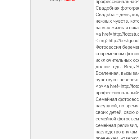
профессиональная<
Свадебная фотограф
Свадьба – день, ко
нежных чувств, кот
на всю жизнь и пок
<a href=http://fotos
<img>http://bestgoo
Фотосессия беремен
современном фотои
исключительных осо
долгие годы. Ведь 
Вселенная, вызыва
чувствуют невероя
<b><a href=http://fo
профессиональный<
Семейная фотосесси
насущной, но время 
своих детей, свою 
семейной фотосъемк
семейная реликвия, 
наследство внукам 
правнукам, утвержд