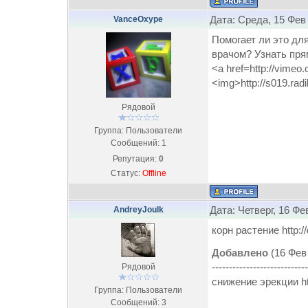
Дата: Среда, 15 Фев
VanceOxype
Помогает ли это дл
врачом? Узнать прям
<a href=http://vime
<img>http://s019.rad
Рядовой
Группа: Пользователи
Сообщений:
1
Репутация:
0
Статус:
Offline
Дата: Четверг, 16 Фе
AndreyJoulk
корн растение http:/
Добавлено
(16 Фев 
----------------------------
Рядовой
снижение эрекции htt
Группа: Пользователи
Сообщений:
3