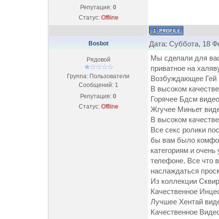
Репутация:
0
Статус:
Offline
Дата: Суббота, 18 Ф
Bosbot
Мы сделали для вас 
Рядовой
приватное на халяву
Группа: Пользователи
Возбуждающее Гей ви
Сообщений:
1
В высоком качестве А
Репутация:
0
Горячее Бдсм видео h
Статус:
Offline
Жгучее Миньет видео 
В высоком качестве Л
Все секс ролики по
бы вам было комфор
категориям и очень
телефоне. Все что в
наслаждаться просм
Из коллекции Сквирт 
Качественное Инцест 
Лучшее Хентай видео
Качественное Видео с